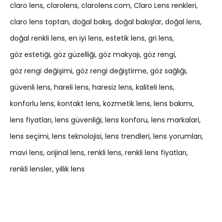
claro lens
clarolens
clarolens.com
Claro Lens renkleri
claro lens toptan
doğal bakış
doğal bakışlar
doğal lens
doğal renkli lens
en iyi lens
estetik lens
gri lens
göz estetiği
göz güzelliği
göz makyajı
göz rengi
göz rengi değişimi
göz rengi değiştirme
göz sağlığı
güvenli lens
hareli lens
haresiz lens
kaliteli lens
konforlu lens
kontakt lens
kozmetik lens
lens bakımı
lens fiyatları
lens güvenliği
lens konforu
lens markalari
lens seçimi
lens teknolojisi
lens trendleri
lens yorumları
mavi lens
orijinal lens
renkli lens
renkli lens fiyatları
renkli lensler
yıllık lens