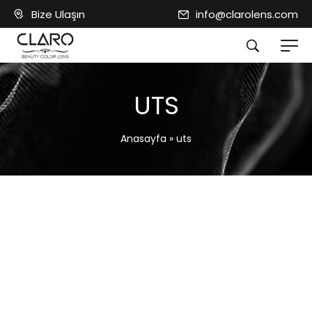
Bize Ulaşın
info@clarolens.com
UTS
Anasayfa
»
uts