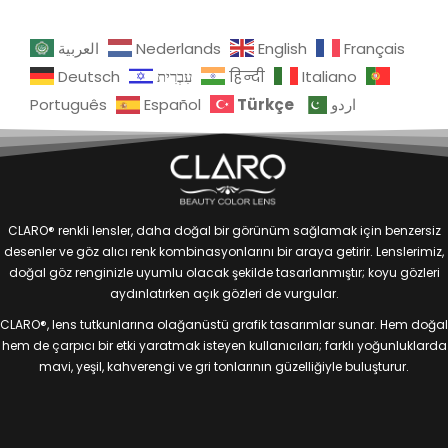
العربية
Nederlands
English
Français
Deutsch
עִבְרִית
हिन्दी
Italiano
Türkçe
Português
Español
اردو
CLARO® renkli lensler, daha doğal bir görünüm sağlamak için benzersiz
desenler ve göz alıcı renk kombinasyonlarını bir araya getirir. Lenslerimiz,
doğal göz renginizle uyumlu olacak şekilde tasarlanmıştır; koyu gözleri
aydınlatırken açık gözleri de vurgular.
CLARO®, lens tutkunlarına olağanüstü grafik tasarımlar sunar. Hem doğal
hem de çarpıcı bir etki yaratmak isteyen kullanıcıları; farklı yoğunluklarda
mavi, yeşil, kahverengi ve gri tonlarının güzelliğiyle buluşturur.