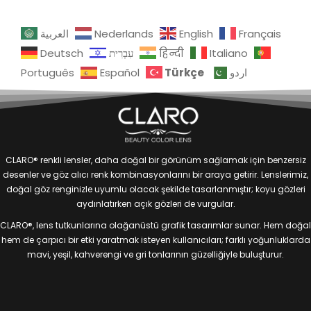
العربية
Nederlands
English
Français
Deutsch
עִבְרִית
हिन्दी
Italiano
Türkçe
Português
Español
اردو
CLARO® renkli lensler, daha doğal bir görünüm sağlamak için benzersiz
desenler ve göz alıcı renk kombinasyonlarını bir araya getirir. Lenslerimiz,
doğal göz renginizle uyumlu olacak şekilde tasarlanmıştır; koyu gözleri
aydınlatırken açık gözleri de vurgular.
CLARO®, lens tutkunlarına olağanüstü grafik tasarımlar sunar. Hem doğal
hem de çarpıcı bir etki yaratmak isteyen kullanıcıları; farklı yoğunluklarda
mavi, yeşil, kahverengi ve gri tonlarının güzelliğiyle buluşturur.