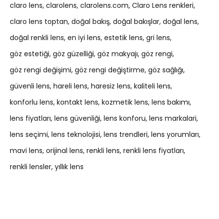
claro lens
clarolens
clarolens.com
Claro Lens renkleri
claro lens toptan
doğal bakış
doğal bakışlar
doğal lens
doğal renkli lens
en iyi lens
estetik lens
gri lens
göz estetiği
göz güzelliği
göz makyajı
göz rengi
göz rengi değişimi
göz rengi değiştirme
göz sağlığı
güvenli lens
hareli lens
haresiz lens
kaliteli lens
konforlu lens
kontakt lens
kozmetik lens
lens bakımı
lens fiyatları
lens güvenliği
lens konforu
lens markalari
lens seçimi
lens teknolojisi
lens trendleri
lens yorumları
mavi lens
orijinal lens
renkli lens
renkli lens fiyatları
renkli lensler
yıllık lens