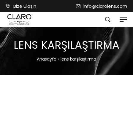
Bize Ulaşın
info@clarolens.com
LENS KARŞILAŞTIRMA
Anasayfa
»
lens karşılaştırma