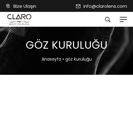
Bize Ulaşın
info@clarolens.com
GÖZ KURULUĞU
Anasayfa
»
göz kuruluğu