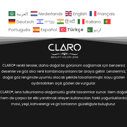
العربية
Nederlands
English
Français
Deutsch
עִבְרִית
हिन्दी
Italiano
Türkçe
Português
Español
اردو
CLARO® renkli lensler, daha doğal bir görünüm sağlamak için benzersiz
desenler ve göz alıcı renk kombinasyonlarını bir araya getirir. Lenslerimiz,
doğal göz renginizle uyumlu olacak şekilde tasarlanmıştır; koyu gözleri
aydınlatırken açık gözleri de vurgular.
CLARO®, lens tutkunlarına olağanüstü grafik tasarımlar sunar. Hem doğal
hem de çarpıcı bir etki yaratmak isteyen kullanıcıları; farklı yoğunluklarda
mavi, yeşil, kahverengi ve gri tonlarının güzelliğiyle buluşturur.