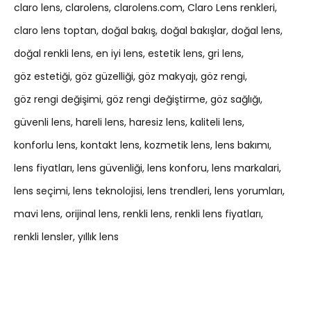
claro lens
clarolens
clarolens.com
Claro Lens renkleri
claro lens toptan
doğal bakış
doğal bakışlar
doğal lens
doğal renkli lens
en iyi lens
estetik lens
gri lens
göz estetiği
göz güzelliği
göz makyajı
göz rengi
göz rengi değişimi
göz rengi değiştirme
göz sağlığı
güvenli lens
hareli lens
haresiz lens
kaliteli lens
konforlu lens
kontakt lens
kozmetik lens
lens bakımı
lens fiyatları
lens güvenliği
lens konforu
lens markalari
lens seçimi
lens teknolojisi
lens trendleri
lens yorumları
mavi lens
orijinal lens
renkli lens
renkli lens fiyatları
renkli lensler
yıllık lens